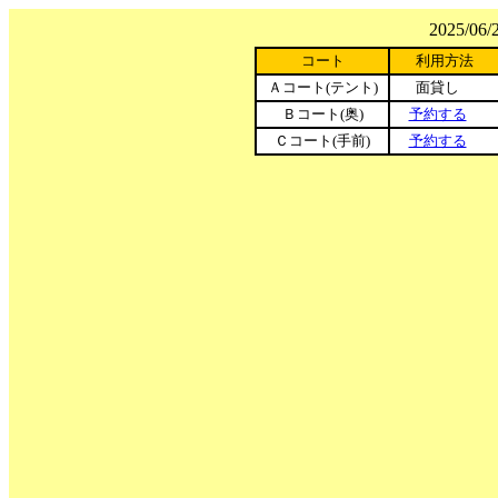
2025/0
コート
利用方法
Ａコート(テント)
面貸し
Ｂコート(奥)
予約する
Ｃコート(手前)
予約する