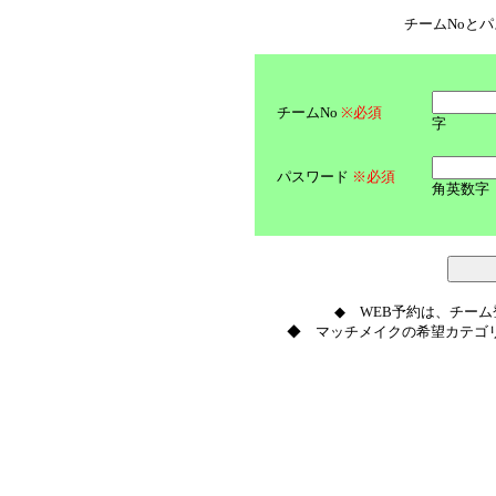
チームNoと
チームNo
※必須
字
パスワード
※必須
角英数字
◆ WEB予約は、チー
◆ マッチメイクの希望カテゴリ